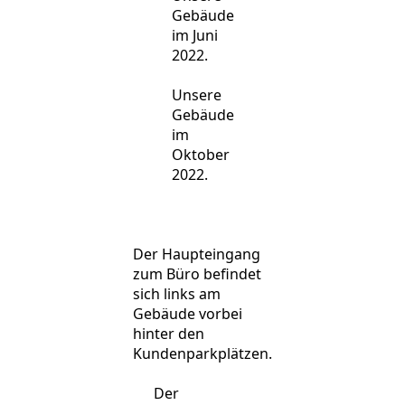
Gebäude
im Juni
2022.
Unsere
Gebäude
im
Oktober
2022.
Der Haupteingang
zum Büro befindet
sich links am
Gebäude vorbei
hinter den
Kundenparkplätzen.
Der