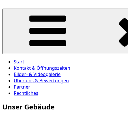
Zum
Inhalt
Andy's Engines – Andreas Frank
Du suchst die Kfz-Meisterwerkstatt deines Vertrauens?
springen
Start
Kontakt & Öffnungszeiten
Bilder- & Videogalerie
Über uns & Bewertungen
Partner
Rechtliches
Unser Gebäude