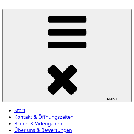
Zum
Inhalt
Du suchst die Kfz-Meisterwerkstatt deines Vertrauens?
springen
Andy's Engines – Andreas
Frank
Menü
Start
Kontakt & Öffnungszeiten
Bilder- & Videogalerie
Über uns & Bewertungen