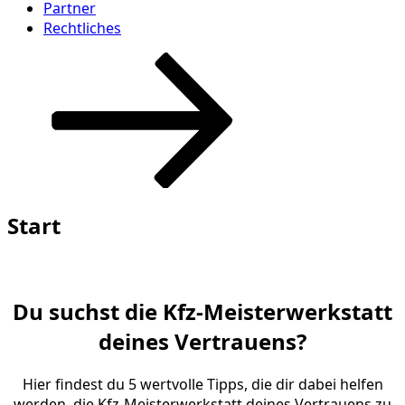
Partner
Rechtliches
Zum
Inhalt
nach
unten
scrollen
Start
Du suchst die Kfz-Meisterwerkstatt
deines Vertrauens?
Hier findest du 5 wertvolle Tipps, die dir dabei helfen
werden, die Kfz-Meisterwerkstatt deines Vertrauens zu